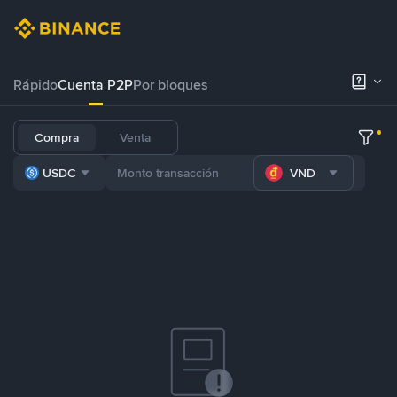
Rápido
Cuenta P2P
Por bloques
Compra
Venta
USDC
VND