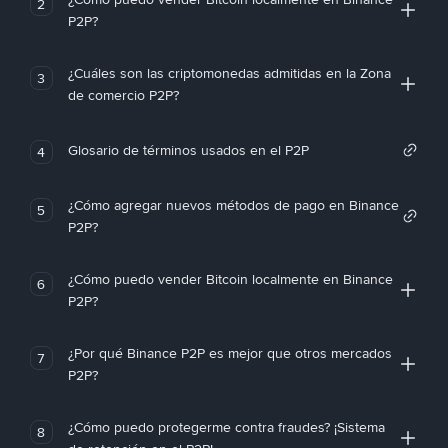
2
P2P?
¿Cuáles son las criptomonedas admitidas en la Zona
3
de comercio P2P?
Glosario de términos usados en el P2P
4
¿Cómo agregar nuevos métodos de pago en Binance
5
P2P?
¿Cómo puedo vender Bitcoin localmente en Binance
6
P2P?
¿Por qué Binance P2P es mejor que otros mercados
7
P2P?
¿Cómo puedo protegerme contra fraudes? ¡Sistema
8