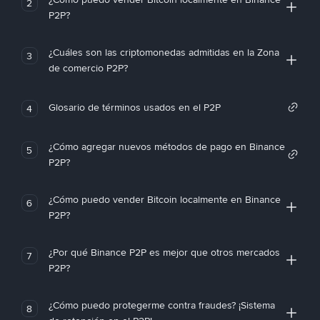
2
P2P?
¿Cuáles son las criptomonedas admitidas en la Zona
3
de comercio P2P?
Glosario de términos usados en el P2P
4
¿Cómo agregar nuevos métodos de pago en Binance
5
P2P?
¿Cómo puedo vender Bitcoin localmente en Binance
6
P2P?
¿Por qué Binance P2P es mejor que otros mercados
7
P2P?
¿Cómo puedo protegerme contra fraudes? ¡Sistema
8