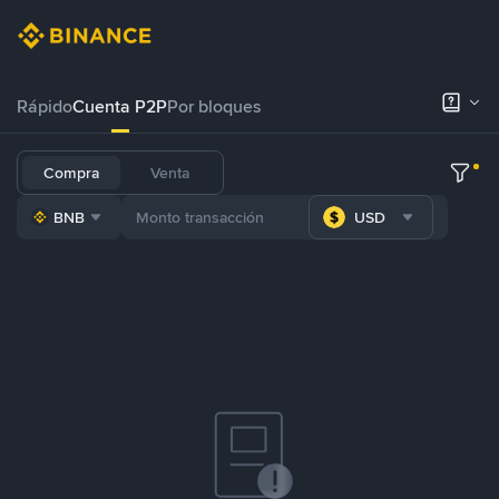
Rápido
Cuenta P2P
Por bloques
Compra
Venta
BNB
USD