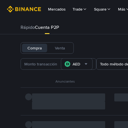
Mercados
Trade
Square
Más
Rápido
Cuenta P2P
Compra
Venta
AED
Todo método d
Anunciantes