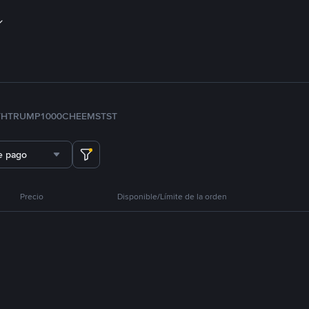
TH
TRUMP
1000CHEEMS
TST
e pago
Precio
Disponible/Límite de la orden