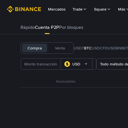
Mercados
Trade
Square
Más
Rápido
Cuenta P2P
Por bloques
Compra
Venta
USDT
BTC
USDC
FDUSD
BNB
E
USD
Todo método d
Anunciantes