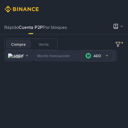
Rápido
Cuenta P2P
Por bloques
Compra
Venta
USDT
AED