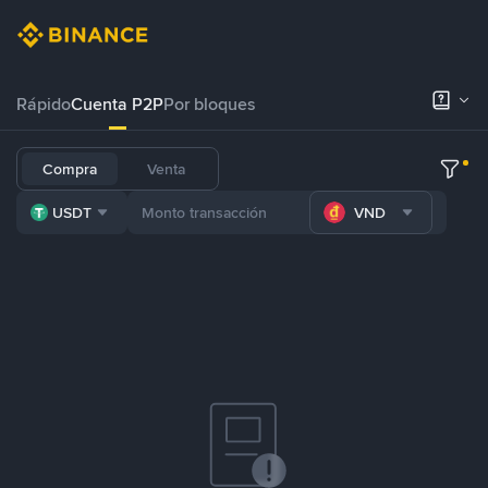
Rápido
Cuenta P2P
Por bloques
Compra
Venta
USDT
VND