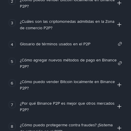
2
P2P?
¿Cuáles son las criptomonedas admitidas en la Zona
3
de comercio P2P?
Glosario de términos usados en el P2P
4
¿Cómo agregar nuevos métodos de pago en Binance
5
P2P?
¿Cómo puedo vender Bitcoin localmente en Binance
6
P2P?
¿Por qué Binance P2P es mejor que otros mercados
7
P2P?
¿Cómo puedo protegerme contra fraudes? ¡Sistema
8