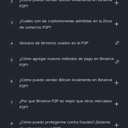
2
P2P?
¿Cuáles son las criptomonedas admitidas en la Zona
3
de comercio P2P?
Glosario de términos usados en el P2P
4
¿Cómo agregar nuevos métodos de pago en Binance
5
P2P?
¿Cómo puedo vender Bitcoin localmente en Binance
6
P2P?
¿Por qué Binance P2P es mejor que otros mercados
7
P2P?
¿Cómo puedo protegerme contra fraudes? ¡Sistema
8