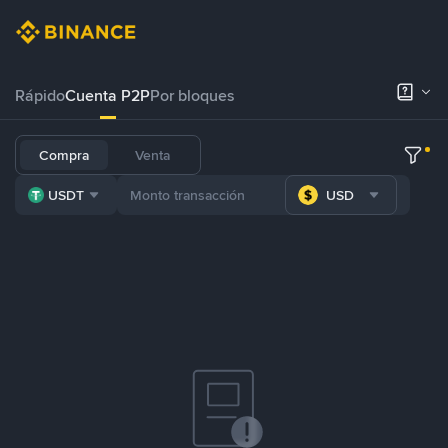
Rápido
Cuenta P2P
Por bloques
Compra
Venta
USDT
USD