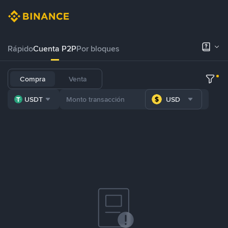
Rápido
Cuenta P2P
Por bloques
Compra
Venta
USDT
USD