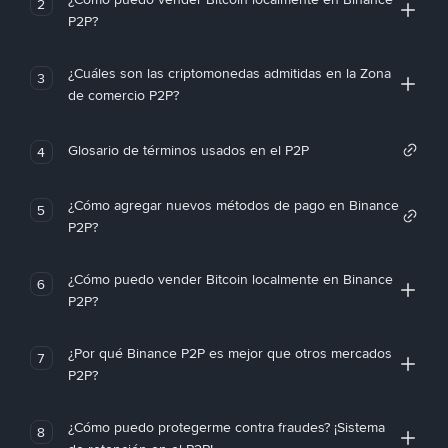
2
P2P?
¿Cuáles son las criptomonedas admitidas en la Zona
3
de comercio P2P?
Glosario de términos usados en el P2P
4
¿Cómo agregar nuevos métodos de pago en Binance
5
P2P?
¿Cómo puedo vender Bitcoin localmente en Binance
6
P2P?
¿Por qué Binance P2P es mejor que otros mercados
7
P2P?
¿Cómo puedo protegerme contra fraudes? ¡Sistema
8