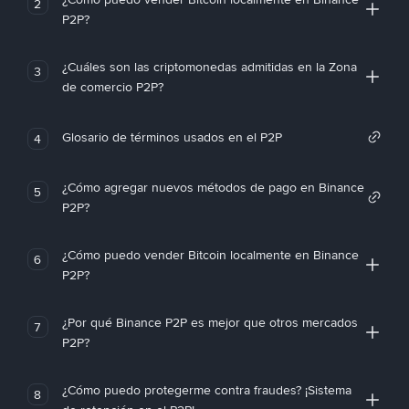
2
P2P?
¿Cuáles son las criptomonedas admitidas en la Zona
3
de comercio P2P?
Glosario de términos usados en el P2P
4
¿Cómo agregar nuevos métodos de pago en Binance
5
P2P?
¿Cómo puedo vender Bitcoin localmente en Binance
6
P2P?
¿Por qué Binance P2P es mejor que otros mercados
7
P2P?
¿Cómo puedo protegerme contra fraudes? ¡Sistema
8