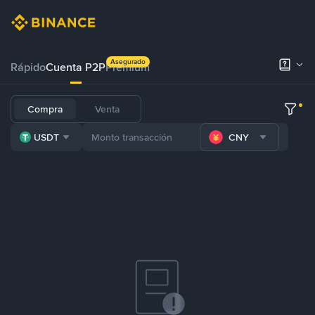
Asegurado
Rápido
Cuenta P2P
Prémium
Compra
Venta
USDT
CNY