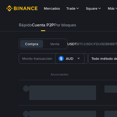
Mercados
Trade
Square
Más
Rápido
Cuenta P2P
Por bloques
Compra
Venta
USDT
BTC
USDC
FDUSD
BNB
E
AUD
Todo método d
Anunciantes