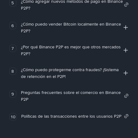
¿Cómo agregar nuevos métodos de pago en Binance
5
P2P?
¿Cómo puedo vender Bitcoin localmente en Binance
6
P2P?
¿Por qué Binance P2P es mejor que otros mercados
7
P2P?
¿Cómo puedo protegerme contra fraudes? ¡Sistema
8
de retención en el P2P!
Preguntas frecuentes sobre el comercio en Binance
9
P2P
Políticas de las transacciones entre los usuarios P2P
10