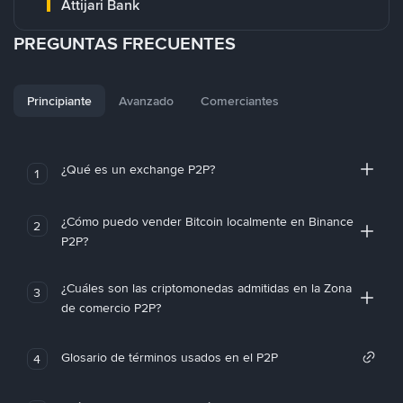
Attijari Bank
PREGUNTAS FRECUENTES
Principiante
Avanzado
Comerciantes
¿Qué es un exchange P2P?
1
¿Cómo puedo vender Bitcoin localmente en Binance
2
P2P?
¿Cuáles son las criptomonedas admitidas en la Zona
3
de comercio P2P?
Glosario de términos usados en el P2P
4