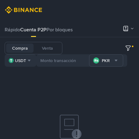
Rápido
Cuenta P2P
Por bloques
Compra
Venta
USDT
PKR