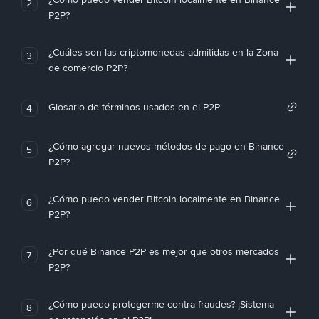
2
P2P?
¿Cuáles son las criptomonedas admitidas en la Zona
3
de comercio P2P?
Glosario de términos usados en el P2P
4
¿Cómo agregar nuevos métodos de pago en Binance
5
P2P?
¿Cómo puedo vender Bitcoin localmente en Binance
6
P2P?
¿Por qué Binance P2P es mejor que otros mercados
7
P2P?
¿Cómo puedo protegerme contra fraudes? ¡Sistema
8