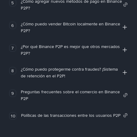
¿Cómo agregar nuevos métodos de pago en Binance
5
P2P?
¿Cómo puedo vender Bitcoin localmente en Binance
6
P2P?
¿Por qué Binance P2P es mejor que otros mercados
7
P2P?
¿Cómo puedo protegerme contra fraudes? ¡Sistema
8
de retención en el P2P!
Preguntas frecuentes sobre el comercio en Binance
9
P2P
Políticas de las transacciones entre los usuarios P2P
10