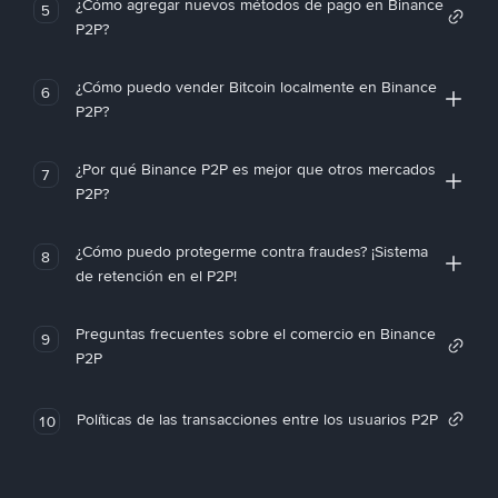
¿Cómo agregar nuevos métodos de pago en Binance
5
P2P?
¿Cómo puedo vender Bitcoin localmente en Binance
6
P2P?
¿Por qué Binance P2P es mejor que otros mercados
7
P2P?
¿Cómo puedo protegerme contra fraudes? ¡Sistema
8
de retención en el P2P!
Preguntas frecuentes sobre el comercio en Binance
9
P2P
Políticas de las transacciones entre los usuarios P2P
10