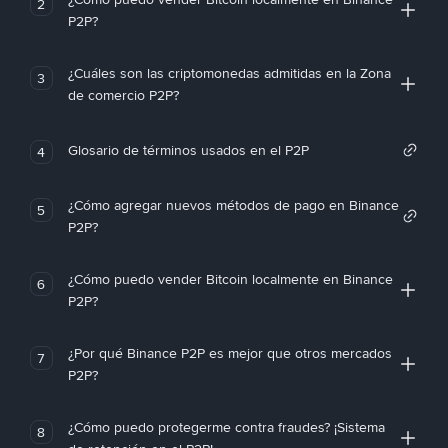
2
P2P?
¿Cuáles son las criptomonedas admitidas en la Zona
3
de comercio P2P?
Glosario de términos usados en el P2P
4
¿Cómo agregar nuevos métodos de pago en Binance
5
P2P?
¿Cómo puedo vender Bitcoin localmente en Binance
6
P2P?
¿Por qué Binance P2P es mejor que otros mercados
7
P2P?
¿Cómo puedo protegerme contra fraudes? ¡Sistema
8