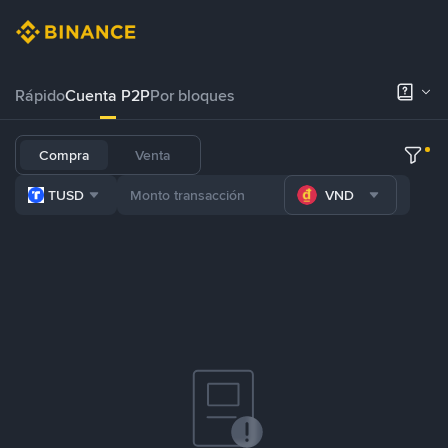
Rápido
Cuenta P2P
Por bloques
Compra
Venta
TUSD
VND