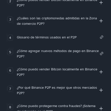
2
P2P?
¿Cuáles son las criptomonedas admitidas en la Zona
3
de comercio P2P?
Glosario de términos usados en el P2P
4
¿Cómo agregar nuevos métodos de pago en Binance
5
P2P?
¿Cómo puedo vender Bitcoin localmente en Binance
6
P2P?
¿Por qué Binance P2P es mejor que otros mercados
7
P2P?
¿Cómo puedo protegerme contra fraudes? ¡Sistema
8