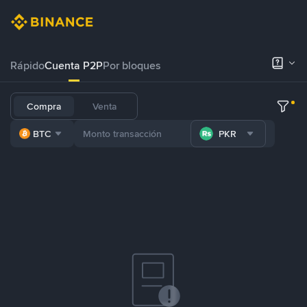
Rápido
Cuenta P2P
Por bloques
Compra
Venta
BTC
PKR