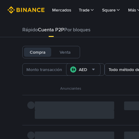
Mercados
Trade
Square
Más
Rápido
Cuenta P2P
Por bloques
Compra
Venta
AED
Todo método d
Anunciantes