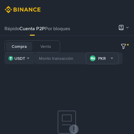
Rápido
Cuenta P2P
Por bloques
Compra
Venta
USDT
PKR