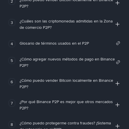
2
P2P?
¿Cuáles son las criptomonedas admitidas en la Zona
3
de comercio P2P?
Glosario de términos usados en el P2P
4
¿Cómo agregar nuevos métodos de pago en Binance
5
P2P?
¿Cómo puedo vender Bitcoin localmente en Binance
6
P2P?
¿Por qué Binance P2P es mejor que otros mercados
7
P2P?
¿Cómo puedo protegerme contra fraudes? ¡Sistema
8