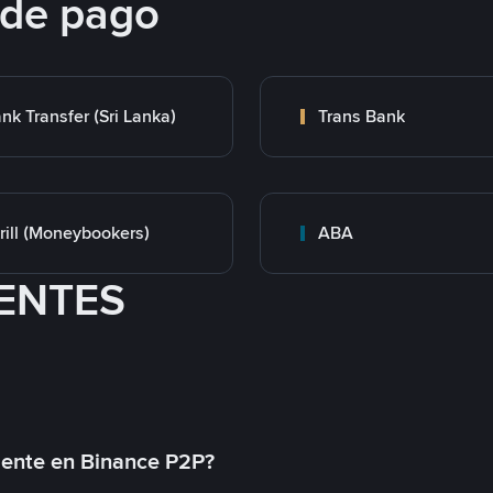
 de pago
nk Transfer (Sri Lanka)
Trans Bank
rill (Moneybookers)
ABA
ENTES
mente en Binance P2P?