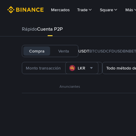
Mercados
Trade
Square
Más
Rápido
Cuenta P2P
Compra
Venta
USDT
BTC
USDC
FDUSD
BNB
E
LKR
Todo método d
Anunciantes