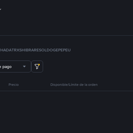
TH
ADA
TRX
SHIB
RARE
SOL
DOGE
PEPE
U
e pago
Precio
Disponible/Límite de la orden