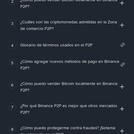
2
P2P?
¿Cuáles son las criptomonedas admitidas en la Zona
3
de comercio P2P?
Glosario de términos usados en el P2P
4
¿Cómo agregar nuevos métodos de pago en Binance
5
P2P?
¿Cómo puedo vender Bitcoin localmente en Binance
6
P2P?
¿Por qué Binance P2P es mejor que otros mercados
7
P2P?
¿Cómo puedo protegerme contra fraudes? ¡Sistema
8