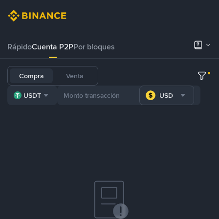
Rápido
Cuenta P2P
Por bloques
Compra
Venta
USDT
USD