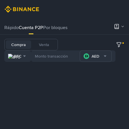
Rápido
Cuenta P2P
Por bloques
Compra
Venta
BTC
AED