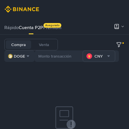
Asegurado
Rápido
Cuenta P2P
Prémium
Compra
Venta
DOGE
CNY