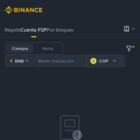
Rápido
Cuenta P2P
Por bloques
Compra
Venta
BNB
COP