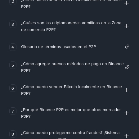
2
P2P?
¿Cuáles son las criptomonedas admitidas en la Zona
3
de comercio P2P?
Glosario de términos usados en el P2P
4
¿Cómo agregar nuevos métodos de pago en Binance
5
P2P?
¿Cómo puedo vender Bitcoin localmente en Binance
6
P2P?
¿Por qué Binance P2P es mejor que otros mercados
7
P2P?
¿Cómo puedo protegerme contra fraudes? ¡Sistema
8