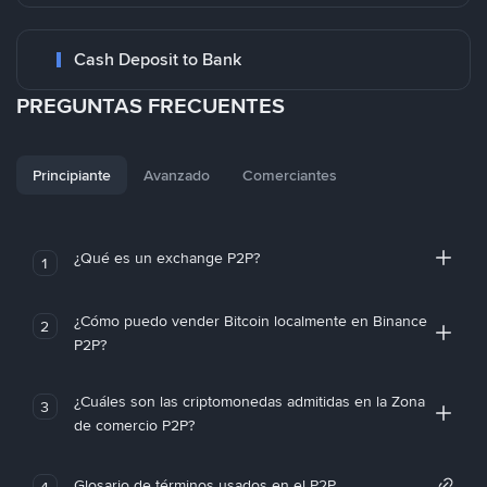
Cash Deposit to Bank
PREGUNTAS FRECUENTES
Principiante
Avanzado
Comerciantes
¿Qué es un exchange P2P?
1
¿Cómo puedo vender Bitcoin localmente en Binance
2
P2P?
¿Cuáles son las criptomonedas admitidas en la Zona
3
de comercio P2P?
Glosario de términos usados en el P2P
4