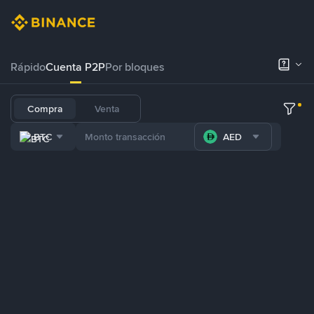
Rápido
Cuenta P2P
Por bloques
Compra
Venta
BTC
AED