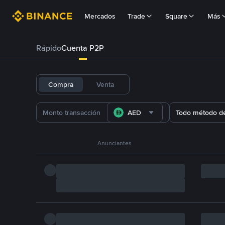
Mercados
Trade
Square
Más
Rápido
Cuenta P2P
Compra
Venta
AED
Todo método d
Anunciantes