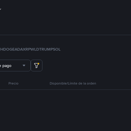
TH
DOGE
ADA
XRP
WLD
TRUMP
SOL
e pago
Precio
Disponible/Límite de la orden