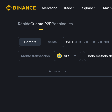
Mercados
Trade
Square
Más
Rápido
Cuenta P2P
Por bloques
Compra
Venta
USDT
BTC
USDC
FDUSD
BNB
E
VES
Todo método d
Anunciantes