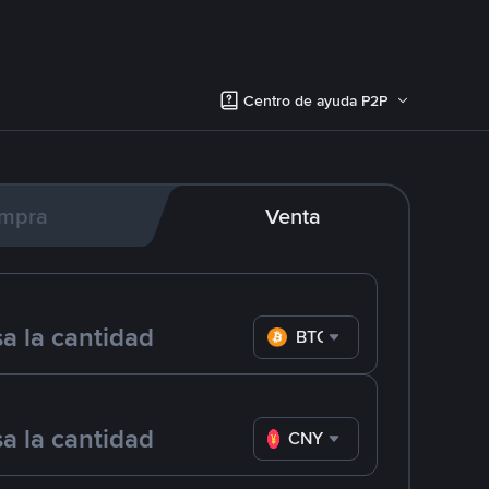
Centro de ayuda P2P
mpra
Venta
BTC
CNY