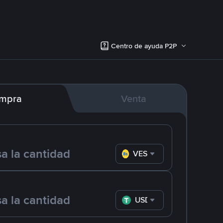
Centro de ayuda P2P
mpra
Venta
VES
USDT