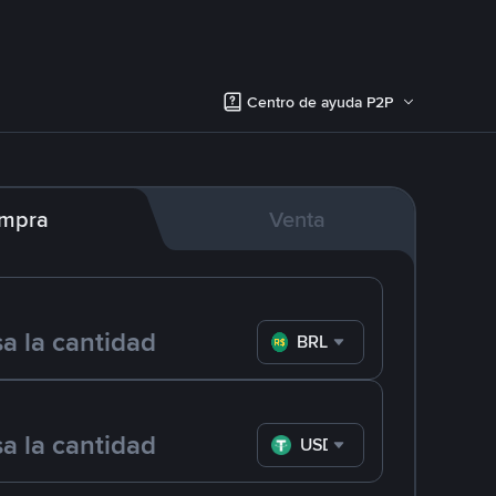
Centro de ayuda P2P
mpra
Venta
BRL
USDT