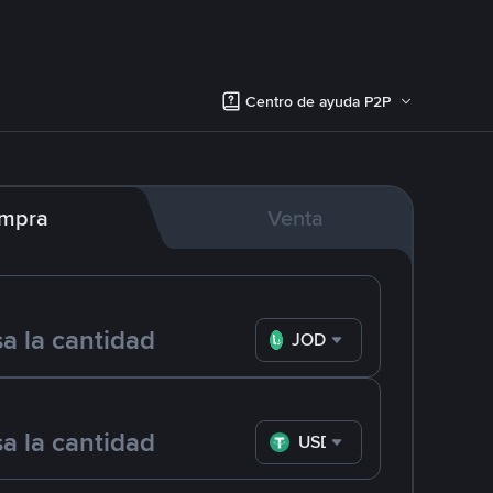
Centro de ayuda P2P
mpra
Venta
JOD
USDT