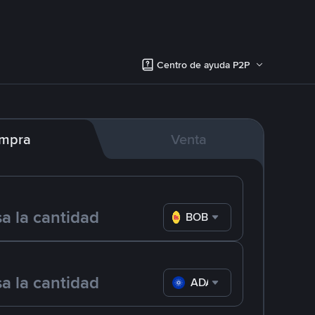
Centro de ayuda P2P
mpra
Venta
BOB
ADA