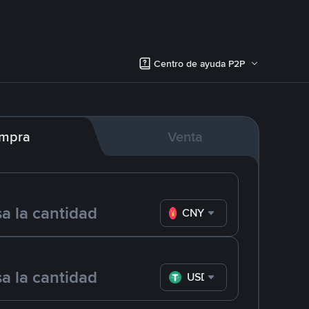
Centro de ayuda P2P
mpra
Venta
CNY
USDT