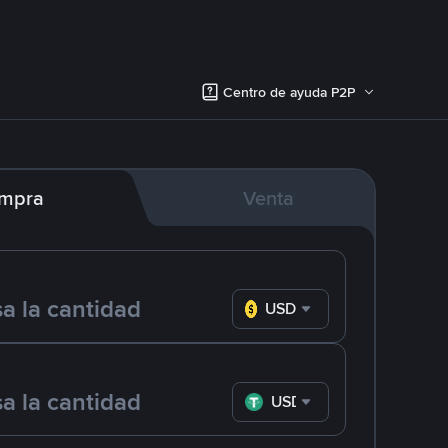
Centro de ayuda P2P
mpra
Venta
USD
USDT