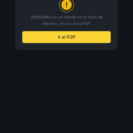
af5af5e869 no se admite en la Zona de
efectivo, ve a la Zona P2P.
Ir al P2P