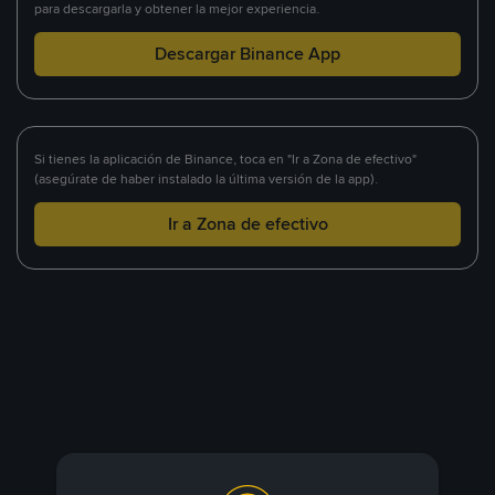
para descargarla y obtener la mejor experiencia.
Descargar Binance App
Si tienes la aplicación de Binance, toca en "Ir a Zona de efectivo"
(asegúrate de haber instalado la última versión de la app).
Ir a Zona de efectivo