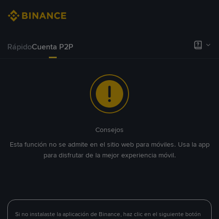
Rápido
Cuenta P2P
Consejos
Esta función no se admite en el sitio web para móviles. Usa la app
para disfrutar de la mejor experiencia móvil.
Si no instalaste la aplicación de Binance, haz clic en el siguiente botón