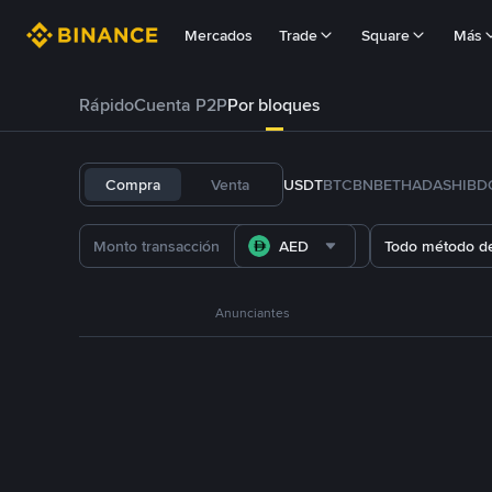
Mercados
Trade
Square
Más
Rápido
Cuenta P2P
Por bloques
Compra
Venta
USDT
BTC
BNB
ETH
ADA
SHIB
D
AED
Todo método d
Anunciantes