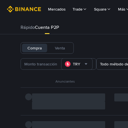
Mercados
Trade
Square
Más
Rápido
Cuenta P2P
Compra
Venta
TRY
Todo método d
Anunciantes