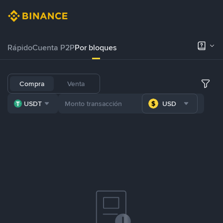
Rápido
Cuenta P2P
Por bloques
Compra
Venta
USDT
USD