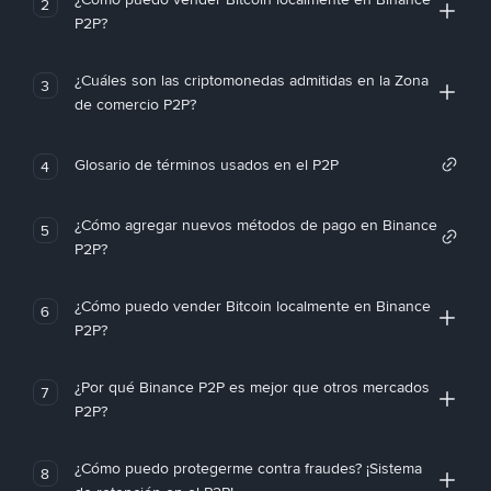
2
P2P?
¿Cuáles son las criptomonedas admitidas en la Zona
3
de comercio P2P?
Glosario de términos usados en el P2P
4
¿Cómo agregar nuevos métodos de pago en Binance
5
P2P?
¿Cómo puedo vender Bitcoin localmente en Binance
6
P2P?
¿Por qué Binance P2P es mejor que otros mercados
7
P2P?
¿Cómo puedo protegerme contra fraudes? ¡Sistema
8