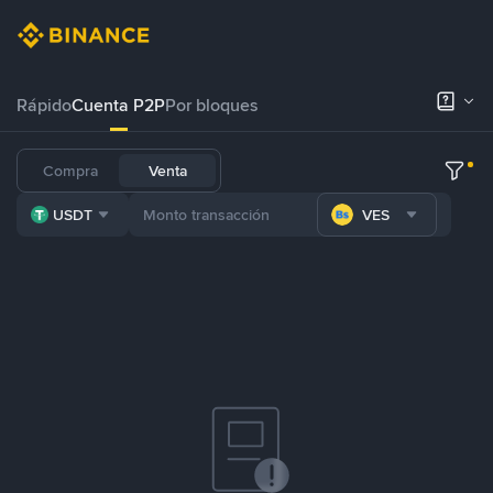
Rápido
Cuenta P2P
Por bloques
Compra
Venta
USDT
VES