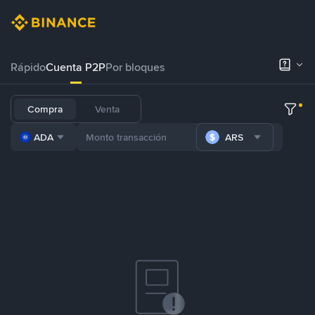
Rápido
Cuenta P2P
Por bloques
Compra
Venta
ADA
ARS