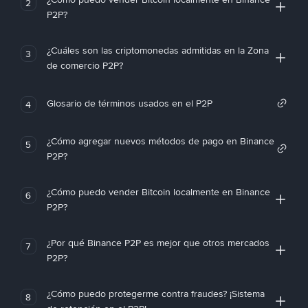
2
P2P?
¿Cuáles son las criptomonedas admitidas en la Zona
3
de comercio P2P?
Glosario de términos usados en el P2P
4
¿Cómo agregar nuevos métodos de pago en Binance
5
P2P?
¿Cómo puedo vender Bitcoin localmente en Binance
6
P2P?
¿Por qué Binance P2P es mejor que otros mercados
7
P2P?
¿Cómo puedo protegerme contra fraudes? ¡Sistema
8