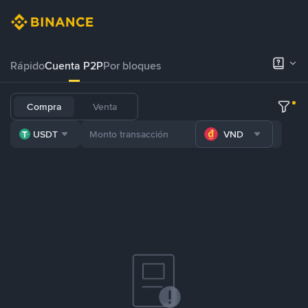
Rápido
Cuenta P2P
Por bloques
Compra
Venta
USDT
VND