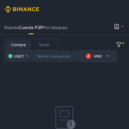
Rápido
Cuenta P2P
Por bloques
Compra
Venta
USDT
VND