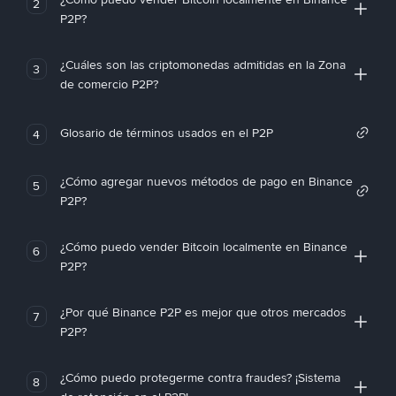
2
P2P?
¿Cuáles son las criptomonedas admitidas en la Zona
3
de comercio P2P?
Glosario de términos usados en el P2P
4
¿Cómo agregar nuevos métodos de pago en Binance
5
P2P?
¿Cómo puedo vender Bitcoin localmente en Binance
6
P2P?
¿Por qué Binance P2P es mejor que otros mercados
7
P2P?
¿Cómo puedo protegerme contra fraudes? ¡Sistema
8