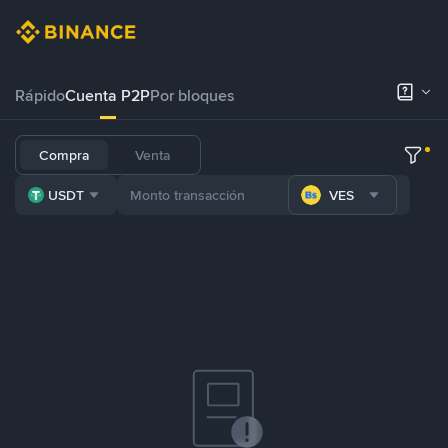
Rápido
Cuenta P2P
Por bloques
Compra
Venta
USDT
VES