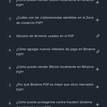
2
P2P?
¿Cuáles son las criptomonedas admitidas en la Zona
3
de comercio P2P?
Glosario de términos usados en el P2P
4
¿Cómo agregar nuevos métodos de pago en Binance
5
P2P?
¿Cómo puedo vender Bitcoin localmente en Binance
6
P2P?
¿Por qué Binance P2P es mejor que otros mercados
7
P2P?
¿Cómo puedo protegerme contra fraudes? ¡Sistema
8