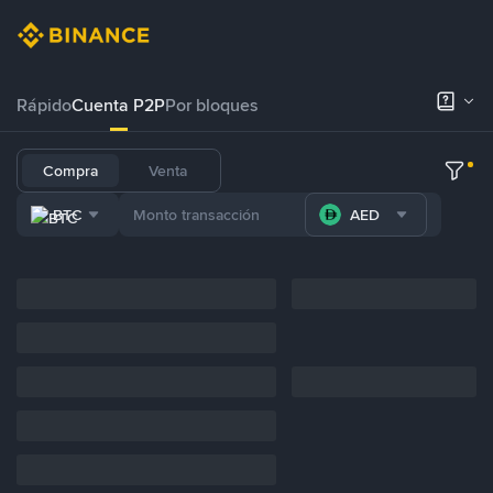
Rápido
Cuenta P2P
Por bloques
Compra
Venta
BTC
AED