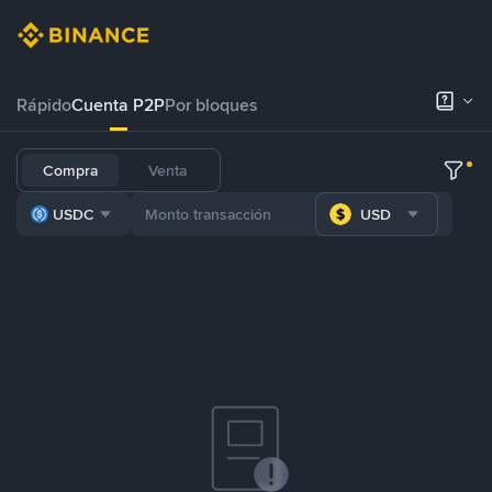
Rápido
Cuenta P2P
Por bloques
Compra
Venta
USDC
USD