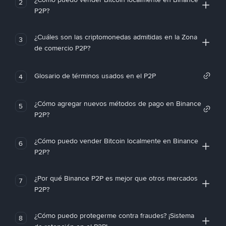
2
P2P?
¿Cuáles son las criptomonedas admitidas en la Zona
3
de comercio P2P?
Glosario de términos usados en el P2P
4
¿Cómo agregar nuevos métodos de pago en Binance
5
P2P?
¿Cómo puedo vender Bitcoin localmente en Binance
6
P2P?
¿Por qué Binance P2P es mejor que otros mercados
7
P2P?
¿Cómo puedo protegerme contra fraudes? ¡Sistema
8