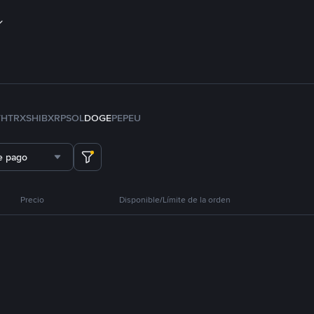
TH
TRX
SHIB
XRP
SOL
DOGE
PEPE
U
e pago
Precio
Disponible/Límite de la orden