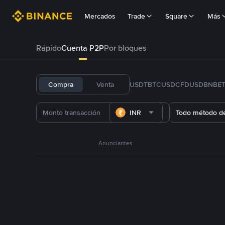
Mercados
Trade
Square
Más
Rápido
Cuenta P2P
Por bloques
Compra
Venta
USDT
BTC
USDC
FDUSD
BNB
E
INR
Todo método d
Anunciantes