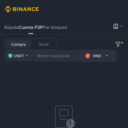
Rápido
Cuenta P2P
Por bloques
Compra
Venta
USDT
VND