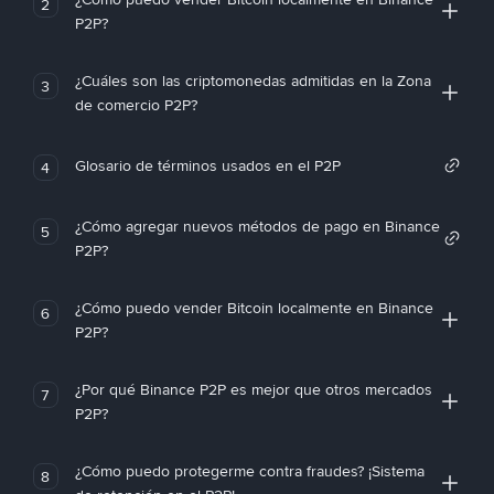
2
P2P?
¿Cuáles son las criptomonedas admitidas en la Zona
3
de comercio P2P?
Glosario de términos usados en el P2P
4
¿Cómo agregar nuevos métodos de pago en Binance
5
P2P?
¿Cómo puedo vender Bitcoin localmente en Binance
6
P2P?
¿Por qué Binance P2P es mejor que otros mercados
7
P2P?
¿Cómo puedo protegerme contra fraudes? ¡Sistema
8