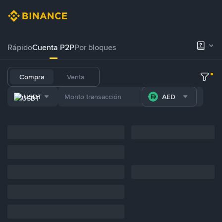
Rápido
Cuenta P2P
Por bloques
Compra
Venta
USDT
AED