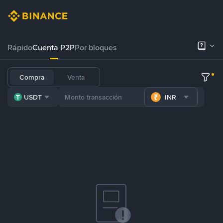
Rápido
Cuenta P2P
Por bloques
Compra
Venta
USDT
INR