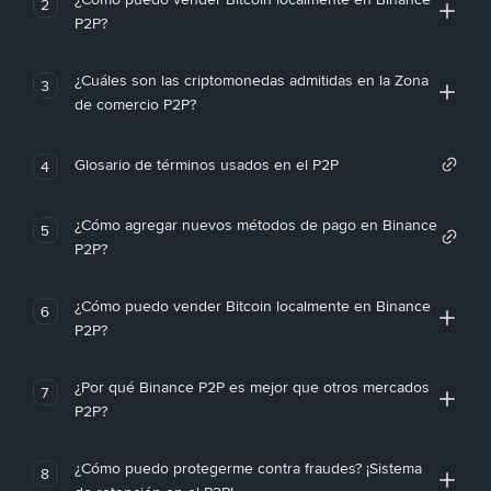
2
P2P?
¿Cuáles son las criptomonedas admitidas en la Zona
3
de comercio P2P?
Glosario de términos usados en el P2P
4
¿Cómo agregar nuevos métodos de pago en Binance
5
P2P?
¿Cómo puedo vender Bitcoin localmente en Binance
6
P2P?
¿Por qué Binance P2P es mejor que otros mercados
7
P2P?
¿Cómo puedo protegerme contra fraudes? ¡Sistema
8